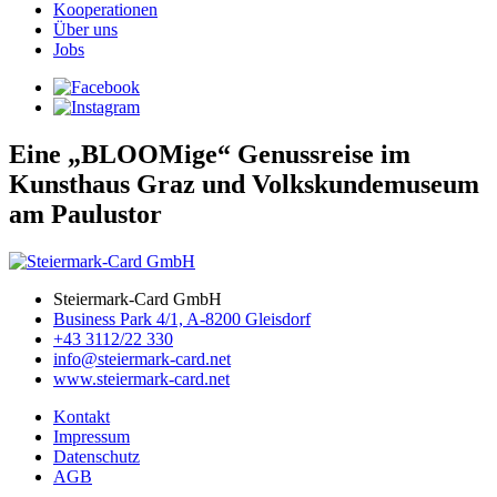
Kooperationen
Über uns
Jobs
Eine „BLOOMige“ Genussreise im
Kunsthaus Graz und Volkskundemuseum
am Paulustor
Steiermark-Card GmbH
Business Park 4/1, A-8200 Gleisdorf
+43 3112/22 330
info@steiermark-card.net
www.steiermark-card.net
Kontakt
Impressum
Datenschutz
AGB