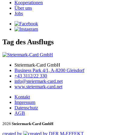
Kooperationen
Über uns
Jobs
Tag des Ausflugs
Steiermark-Card GmbH
Business Park 4/1, A-8200 Gleisdorf
+43 3112/22 330
info@steiermark-card.net
www.steiermark-card.net
Kontakt
Impressum
Datenschutz
AGB
2026
Steiermark-Card GmbH
created by